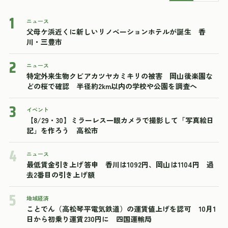
1
ニュース
父母ケ浜近くに新しいリノベーションホテルが誕生 香
川・三豊市
2
ニュース
特定外来生物クビアカツヤカミキリの被害 岡山後楽園な
どの桜で確認 半径約2km以内の学校や公園を調査へ
3
イベント
【8/29・30】ミラーレス一眼カメラで撮影して「写真絵日
記」を作ろう 高松市
4
ニュース
最低賃金引き上げ答申 香川は1092円、岡山は1104円 過
去2番目の引き上げ額
5
地域経済
ことでん（高松琴平電気鉄道）の運賃値上げを認可 10月1
日から初乗り運賃230円に 四国運輸局