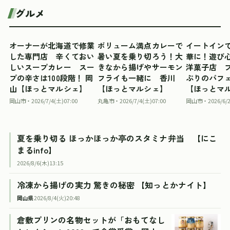
グルメ
[ shop ]
[ shop ]
[ shop ]
オーナーが北海道で修業
ボリューム満点カレーで
イートイン
した専門店 辛くておい
暑い夏を乗り切ろう！大
華に！遊び
しいスープカレー スー
きなから揚げやサーモン
洋菓子店 
プの辛さは100段階！ 岡
フライも一緒に 香川
ぷりのパフ
山【ほっとマルシェ】
【ほっとマルシェ】
【ほっとマ
岡山市 ・ 2026/7/4(土)07:00
丸亀市 ・ 2026/7/4(土)07:00
岡山市 ・ 2026/6/2
夏を乗り切る ほっかほっか亭のスタミナ弁当 【にこ
まるinfo】
2026/8/6(木)13:15
冷凍から揚げの実力 驚きの秘密 【知っとかナイト】
岡山県
2026/8/4(火)20:48
倉敷プリンの名物セットが「おもてなし