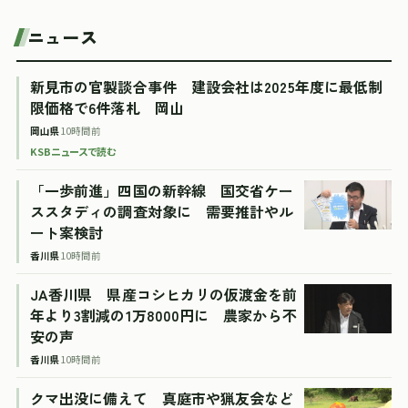
ニュース
新見市の官製談合事件 建設会社は2025年度に最低制
限価格で6件落札 岡山
岡山県
10時間前
KSBニュースで読む
「一歩前進」四国の新幹線 国交省ケー
ススタディの調査対象に 需要推計やル
ート案検討
香川県
10時間前
JA香川県 県産コシヒカリの仮渡金を前
年より3割減の1万8000円に 農家から不
安の声
香川県
10時間前
クマ出没に備えて 真庭市や猟友会など