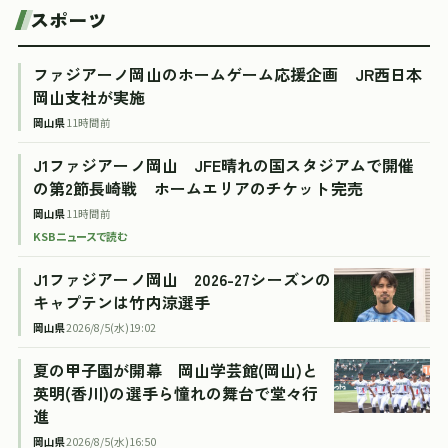
スポーツ
ファジアーノ岡山のホームゲーム応援企画 JR西日本
岡山支社が実施
岡山県
11時間前
J1ファジアーノ岡山 JFE晴れの国スタジアムで開催
の第2節長崎戦 ホームエリアのチケット完売
岡山県
11時間前
KSBニュースで読む
J1ファジアーノ岡山 2026-27シーズンの
キャプテンは竹内涼選手
岡山県
2026/8/5(水)19:02
夏の甲子園が開幕 岡山学芸館(岡山)と
英明(香川)の選手ら憧れの舞台で堂々行
進
岡山県
2026/8/5(水)16:50