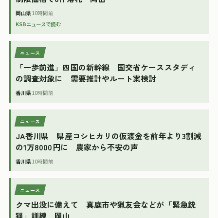
岡山県
10時間前
KSBニュースで読む
ニュース
「一歩前進」四国の新幹線 国交省ケーススタディ
の調査対象に 需要推計やルート案検討
香川県
10時間前
ニュース
JA香川県 県産コシヒカリの仮渡金を前年より3割減
の1万8000円に 農家から不安の声
香川県
10時間前
ニュース
クマ出没に備えて 真庭市や猟友会などが「緊急銃
猟」訓練 岡山