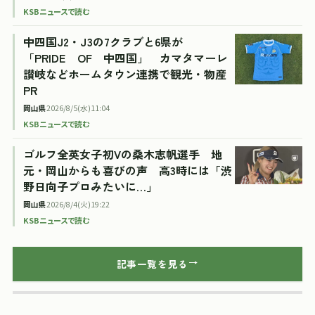
KSBニュースで読む
中四国J2・J3の7クラブと6県が
「PRIDE OF 中四国」 カマタマーレ
讃岐などホームタウン連携で観光・物産
PR
岡山県
2026/8/5(水)11:04
KSBニュースで読む
ゴルフ全英女子初Vの桑木志帆選手 地
元・岡山からも喜びの声 高3時には「渋
野日向子プロみたいに…」
岡山県
2026/8/4(火)19:22
KSBニュースで読む
記事一覧を見る