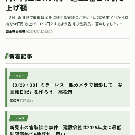
上げ額
5日、香川県で最低賃金を協議する審議会が開かれ、2026年10月から時
給を56円引き上げ、1092円とするよう香川労働局長に答申しました。…
岡山県
香川県
2026/8/6(木)18:19
新着記事
イベント
【8/29・30】ミラーレス一眼カメラで撮影して「写
真絵日記」を作ろう 高松市
高松市
10時間前
ニュース
新見市の官製談合事件 建設会社は2025年度に最低
制限価格で6件落札 岡山