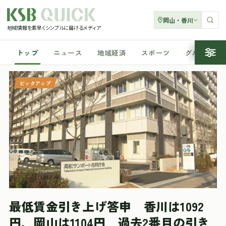
岡山・香川
地域情報を素早くシンプルに届けるメディア
トップ
ニュース
地域経済
スポーツ
グルメ
ピックアップ
最低賃金引き上げ答申 香川は1092
円、岡山は1104円 過去2番目の引き