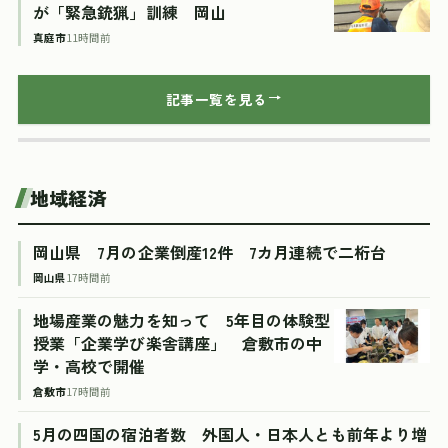
が「緊急銃猟」訓練 岡山
真庭市
11時間前
記事一覧を見る
地域経済
岡山県 7月の企業倒産12件 7カ月連続で二桁台
岡山県
17時間前
地場産業の魅力を知って 5年目の体験型
授業「企業学び楽舎講座」 倉敷市の中
学・高校で開催
倉敷市
17時間前
5月の四国の宿泊者数 外国人・日本人とも前年より増